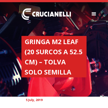
SEEDERS
FERTILIZER
GRINGA M2 LEAF
SPREADERS
(20 SURCOS A 52.5
ABOUT US
DEALERSHIPS
CM) – TOLVA
NEWS
SOLO SEMILLA
COMPANY
CONTACT
5 July, 2019