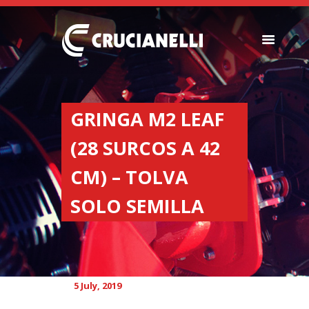
SEEDERS
FERTILIZER
GRINGA M2 LEAF
SPREADERS
(28 SURCOS A 42
ABOUT US
DEALERSHIPS
CM) – TOLVA
NEWS
SOLO SEMILLA
COMPANY
CONTACT
5 July, 2019