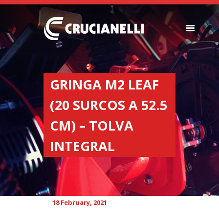
SEEDERS
FERTILIZER
GRINGA M2 LEAF
SPREADERS
(20 SURCOS A 52.5
ABOUT US
DEALERSHIPS
CM) – TOLVA
NEWS
INTEGRAL
COMPANY
CONTACT
18 February, 2021