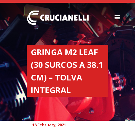
SEEDERS
FERTILIZER
GRINGA M2 LEAF
SPREADERS
(30 SURCOS A 38.1
ABOUT US
DEALERSHIPS
CM) – TOLVA
NEWS
INTEGRAL
COMPANY
CONTACT
18 February, 2021