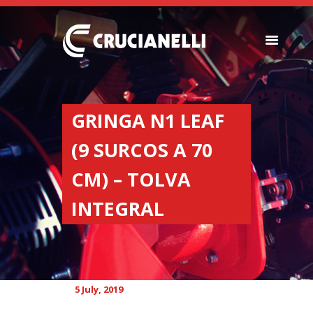
SEEDERS
FERTILIZER
GRINGA N1 LEAF
SPREADERS
(9 SURCOS A 70
ABOUT US
DEALERSHIPS
CM) – TOLVA
NEWS
INTEGRAL
COMPANY
CONTACT
5 July, 2019