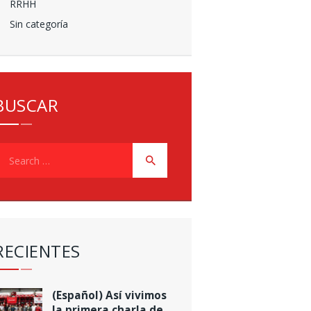
RRHH
Sin categoría
BUSCAR
earch
or:
RECIENTES
(Español) Así vivimos
la primera charla de