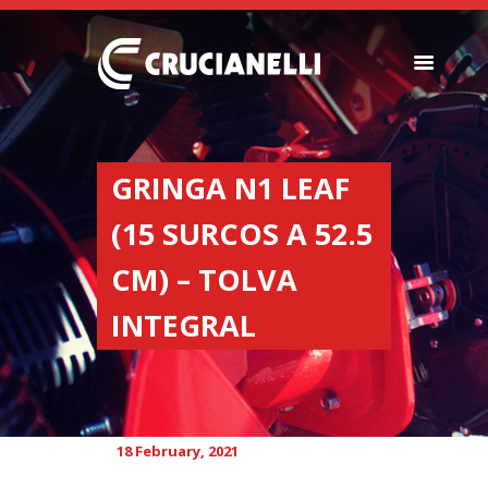
SEEDERS
FERTILIZER
GRINGA N1 LEAF
SPREADERS
(15 SURCOS A 52.5
ABOUT US
DEALERSHIPS
CM) – TOLVA
NEWS
INTEGRAL
COMPANY
CONTACT
18 February, 2021