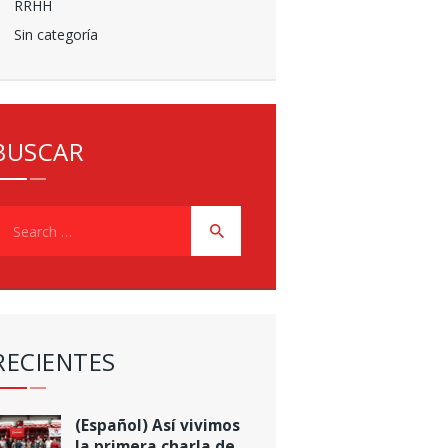
RRHH
Sin categoría
BUSCAR
earch
or:
RECIENTES
(Español) Así vivimos
la primera charla de