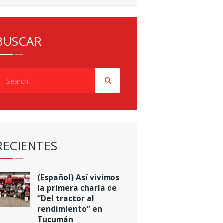
BUSCAR
earch
or:
RECIENTES
(Español) Así vivimos
la primera charla de
“Del tractor al
rendimiento” en
Tucumán