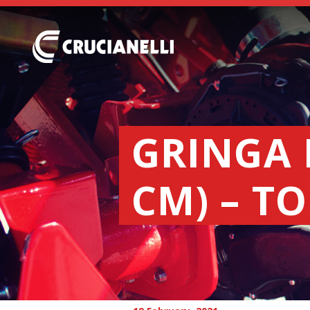
GRINGA 
CM) – T