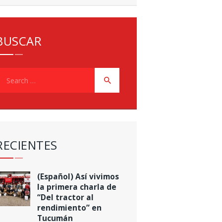
BUSCAR
earch
or:
RECIENTES
(Español) Así vivimos
la primera charla de
“Del tractor al
rendimiento” en
Tucumán