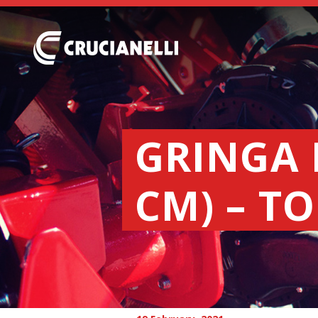
GRINGA 
CM) – T