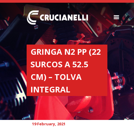
SEEDERS
FERTILIZER
GRINGA N2 PP (22
SPREADERS
SURCOS A 52.5
ABOUT US
DEALERSHIPS
CM) – TOLVA
NEWS
INTEGRAL
COMPANY
CONTACT
19 February, 2021