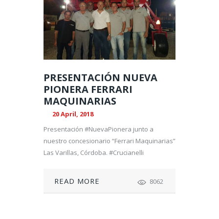
PRESENTACIÓN NUEVA
PIONERA FERRARI
MAQUINARIAS
20 April, 2018
Presentación #NuevaPionera junto a
nuestro concesionario “Ferrari Maquinarias”
Las Varillas, Córdoba. #Crucianelli
READ MORE
8062