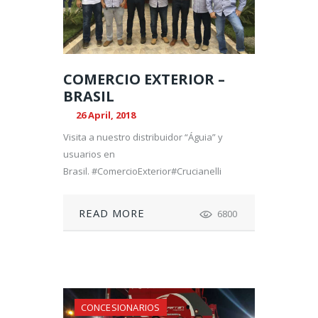
COMERCIO EXTERIOR –
BRASIL
26 April, 2018
Visita a nuestro distribuidor “Águia” y
usuarios en
Brasil. #ComercioExterior#Crucianelli
READ MORE
6800
CONCESIONARIOS