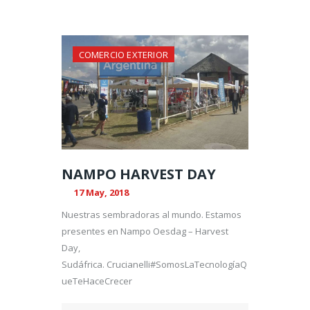
COMERCIO EXTERIOR
NAMPO HARVEST DAY
17 May, 2018
Nuestras sembradoras al mundo. Estamos
presentes en Nampo Oesdag – Harvest
Day,
Sudáfrica. Crucianelli#SomosLaTecnologíaQ
ueTeHaceCrecer