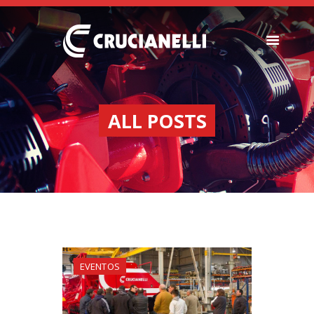
SEEDERS
FERTILIZER
ALL POSTS
SPREADERS
ABOUT US
DEALERSHIPS
NEWS
COMPANY
CONTACT
EVENTOS