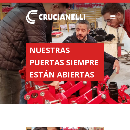
SEEDERS
FERTILIZER
NUESTRAS
SPREADERS
PUERTAS SIEMPRE
ABOUT US
DEALERSHIPS
ESTÁN ABIERTAS
NEWS
COMPANY
CONTACT