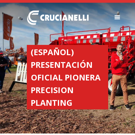
SEEDERS
FERTILIZER
(ESPAÑOL)
SPREADERS
PRESENTACIÓN
ABOUT US
DEALERSHIPS
OFICIAL PIONERA
NEWS
PRECISION
COMPANY
CONTACT
PLANTING