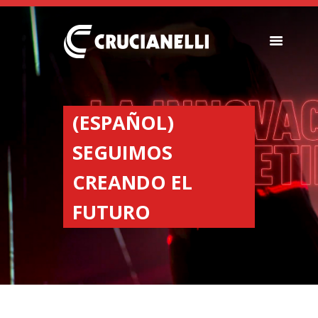
SEEDERS
FERTILIZER
(ESPAÑOL)
SPREADERS
SEGUIMOS
ABOUT US
DEALERSHIPS
CREANDO EL
NEWS
FUTURO
COMPANY
CONTACT