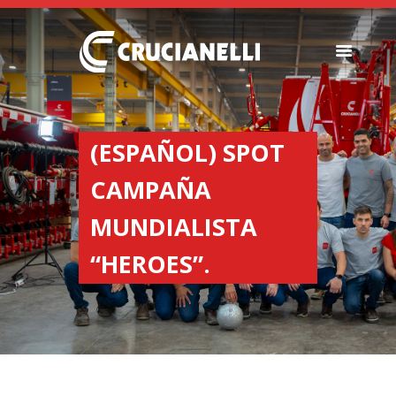
SEEDERS
FERTILIZER
(ESPAÑOL) SPOT
SPREADERS
CAMPAÑA
ABOUT US
DEALERSHIPS
MUNDIALISTA
NEWS
“HEROES”.
COMPANY
CONTACT