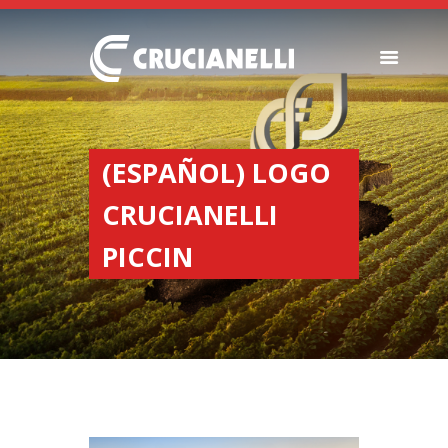
SEEDERS
FERTILIZER
(ESPAÑOL) LOGO
SPREADERS
CRUCIANELLI
ABOUT US
DEALERSHIPS
PICCIN
NEWS
COMPANY
CONTACT