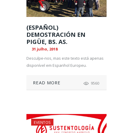
(ESPAÑOL)
DEMOSTRACIÓN EN
PIGÜE, BS. AS.
31 julho, 2018
Desculpe-nos, mas este texto está apenas
disponível em Espanhol Europeu.
READ MORE
9560
EVENTOS