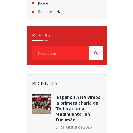
O
RRHH
S
Sin categoría
T
S
BUSCAR
Pesquisar
por:
RECIENTES
(Español) Así vivimos
la primera charla de
“Del tractor al
rendimiento” en
Tucumán
04 de August de 2026