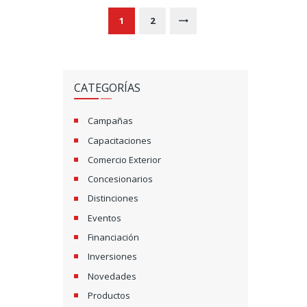
V
PAGE
1
PAGE
2
>
E
G
CATEGORÍAS
A
Ç
Campañas
Capacitaciones
Ã
Comercio Exterior
O
Concesionarios
P
Distinciones
Eventos
O
Financiación
R
Inversiones
P
Novedades
Productos