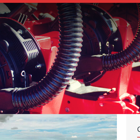
SEMEADORES
ESPALHADORES
DE
FERTILIZANTES
INSTITUCIONAL
CONCESIONARIOS
NOVEDADES
NOSSA EMPRESA
CONTACTO