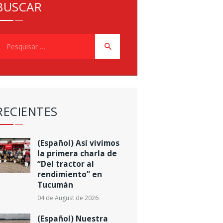
BUSCAR
esquisar
or:
RECIENTES
(Español) Así vivimos
la primera charla de
“Del tractor al
rendimiento” en
Tucumán
04 de August de 2026
(Español) Nuestra