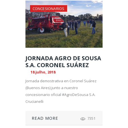
CONCESIONARIOS
JORNADA AGRO DE SOUSA
S.A. CORONEL SUÁREZ
18 julho, 2018
Jornada demostrativa en Coronel Suárez
(Buenos Aires) junto a nuestro
concesionario oficial #AgroDeSousa S.A.
Crucianelli
READ MORE
7351