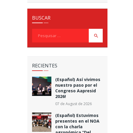
BUSCAR
Pesquisar
por:
RECIENTES
(Español) Así vivimos
nuestro paso por el
Congreso Aapresid
2026!
07 de August de 2026
(Español) Estuvimos
presentes en el NOA
con la charla
agronómica “Del