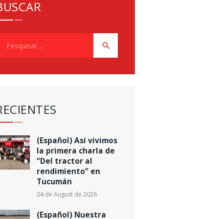
BUSCAR
esquisar
or:
RECIENTES
(Español) Así vivimos
la primera charla de
“Del tractor al
rendimiento” en
Tucumán
04 de August de 2026
(Español) Nuestra