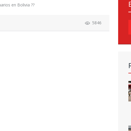
arios en Bolivia ??
5846
P
p