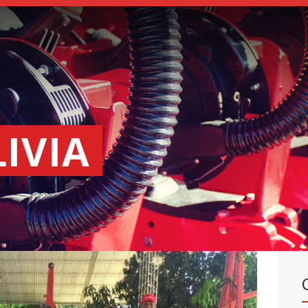
SEMEADORES
ESPALHADORES
DE
FERTILIZANTES
INSTITUCIONAL
LIVIA
CONCESIONARIOS
NOVEDADES
NOSSA EMPRESA
CONTACTO