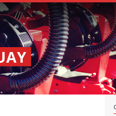
SEMEADORES
ESPALHADORES
DE
FERTILIZANTES
INSTITUCIONAL
UAY
CONCESIONARIOS
NOVEDADES
NOSSA EMPRESA
CONTACTO