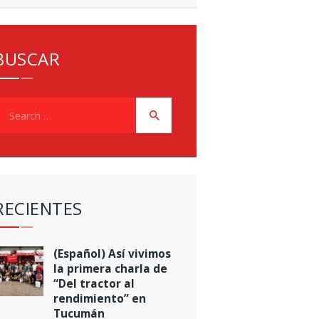
BUSCAR
earch
or:
RECIENTES
(Español) Así vivimos
la primera charla de
“Del tractor al
rendimiento” en
Tucumán