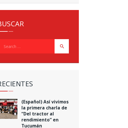
BUSCAR
earch
or:
RECIENTES
(Español) Así vivimos
la primera charla de
“Del tractor al
rendimiento” en
Tucumán