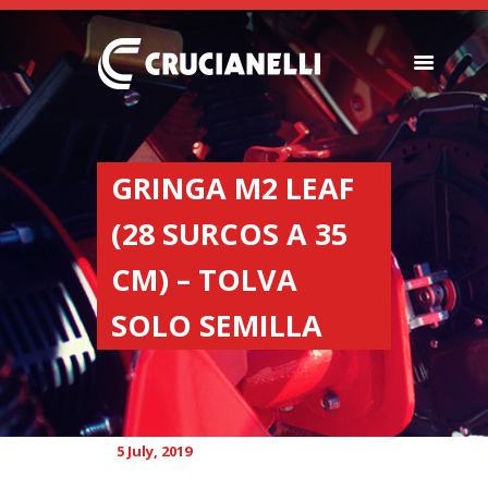
SEEDERS
FERTILIZER
GRINGA M2 LEAF
SPREADERS
(28 SURCOS A 35
ABOUT US
DEALERSHIPS
CM) – TOLVA
NEWS
SOLO SEMILLA
COMPANY
CONTACT
5 July, 2019