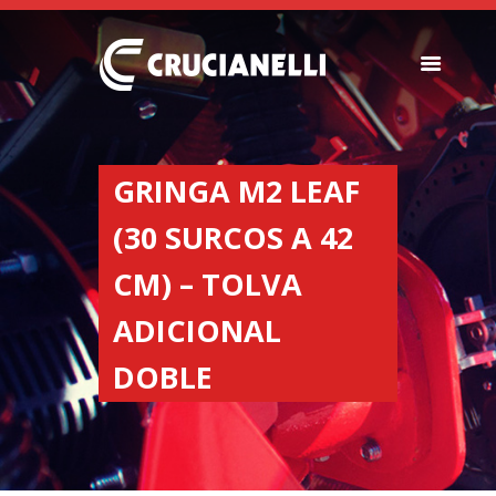
SEEDERS
FERTILIZER
GRINGA M2 LEAF
SPREADERS
(30 SURCOS A 42
ABOUT US
DEALERSHIPS
CM) – TOLVA
NEWS
ADICIONAL
COMPANY
CONTACT
DOBLE