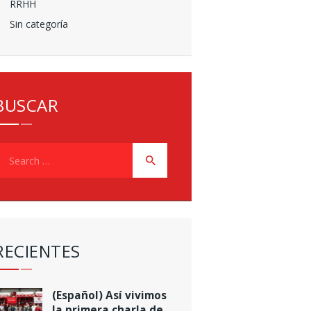
RRHH
Sin categoría
BUSCAR
earch
or:
RECIENTES
(Español) Así vivimos
la primera charla de