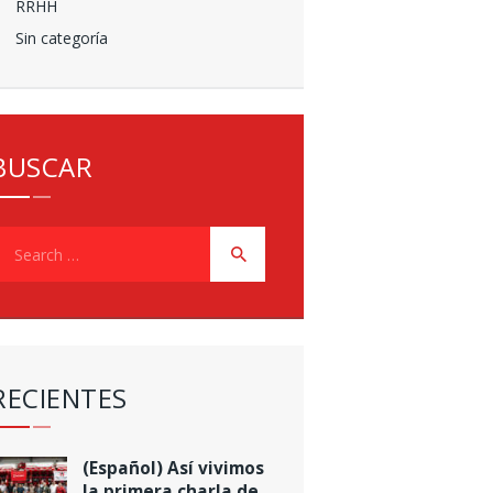
RRHH
Sin categoría
BUSCAR
earch
or:
RECIENTES
(Español) Así vivimos
la primera charla de