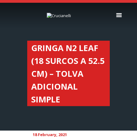
SEEDERS
FERTILIZER
GRINGA N2 LEAF
SPREADERS
(18 SURCOS A 52.5
ABOUT US
DEALERSHIPS
CM) – TOLVA
NEWS
ADICIONAL
COMPANY
CONTACT
SIMPLE
18 February, 2021