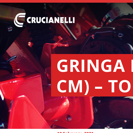
GRINGA 
CM) – T