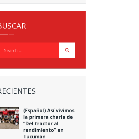
BUSCAR
earch
or:
RECIENTES
(Español) Así vivimos
la primera charla de
“Del tractor al
rendimiento” en
Tucumán