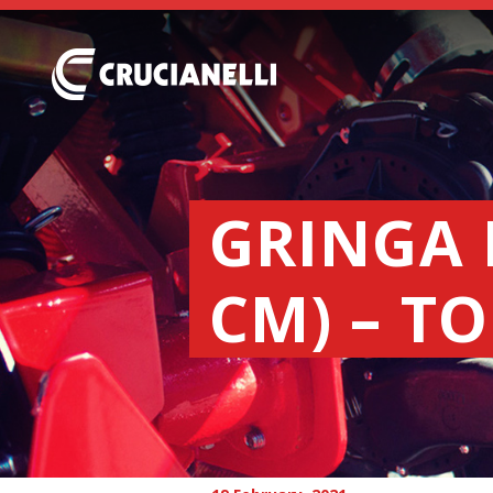
GRINGA 
CM) – T