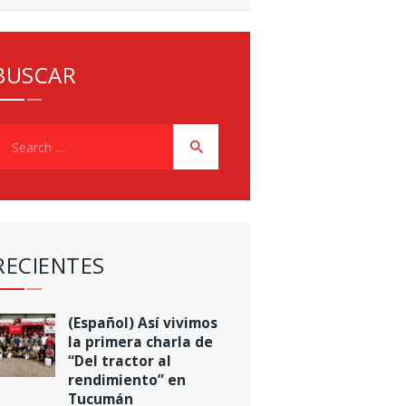
BUSCAR
earch
or:
RECIENTES
(Español) Así vivimos
la primera charla de
“Del tractor al
rendimiento” en
Tucumán