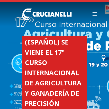
SEMEADORES
ESPALHADORES DE
(ESPAÑOL) SE
FERTILIZANTES
VIENE EL 17º
INSTITUCIONAL
CONCESIONARIOS
CURSO
NOVEDADES
INTERNACIONAL
NOSSA EMPRESA
CONTACTO
DE AGRICULTURA
Y GANADERÍA DE
PRECISIÓN