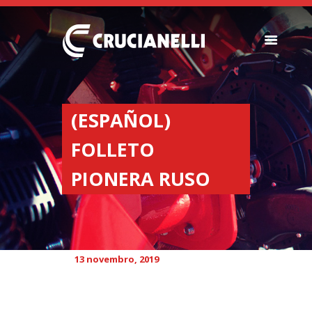
SEMEADORES
ESPALHADORES DE
(ESPAÑOL)
FERTILIZANTES
FOLLETO
INSTITUCIONAL
CONCESIONARIOS
PIONERA RUSO
NOVEDADES
NOSSA EMPRESA
CONTACTO
13 novembro, 2019