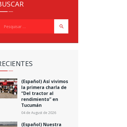
BUSCAR
esquisar
or:
RECIENTES
(Español) Así vivimos
la primera charla de
“Del tractor al
rendimiento” en
Tucumán
04 de August de 2026
(Español) Nuestra