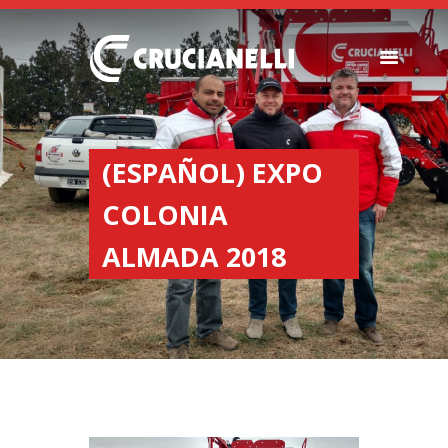
SEMEADORES
ESPALHADORES DE
(ESPAÑOL) EXPO
FERTILIZANTES
COLONIA
INSTITUCIONAL
CONCESIONARIOS
ALMADA 2018
NOVEDADES
NOSSA EMPRESA
CONTACTO