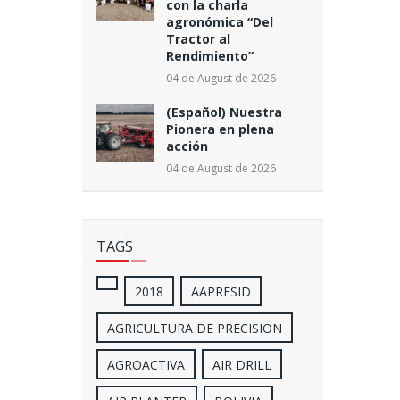
con la charla
agronómica “Del
Tractor al
Rendimiento”
04 de August de 2026
(Español) Nuestra
Pionera en plena
acción
04 de August de 2026
TAGS
2018
AAPRESID
AGRICULTURA DE PRECISION
AGROACTIVA
AIR DRILL