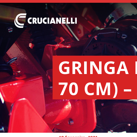
GRINGA 
70 CM) 