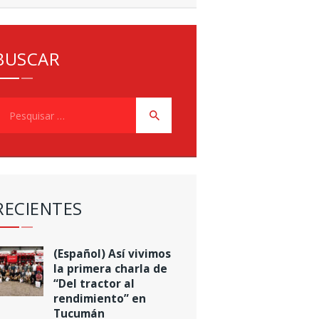
BUSCAR
esquisar
or:
RECIENTES
(Español) Así vivimos
la primera charla de
“Del tractor al
rendimiento” en
Tucumán