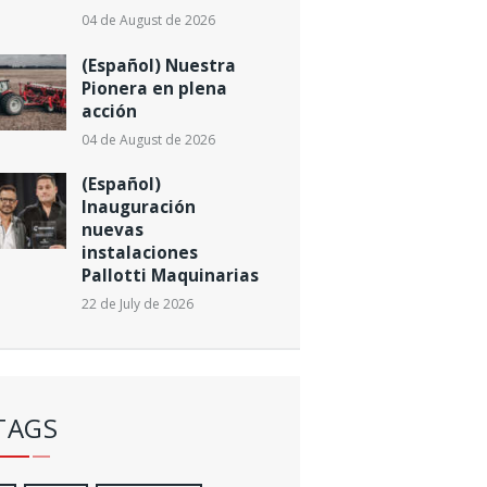
04 de August de 2026
(Español) Nuestra
Pionera en plena
acción
04 de August de 2026
(Español)
Inauguración
nuevas
instalaciones
Pallotti Maquinarias
22 de July de 2026
TAGS