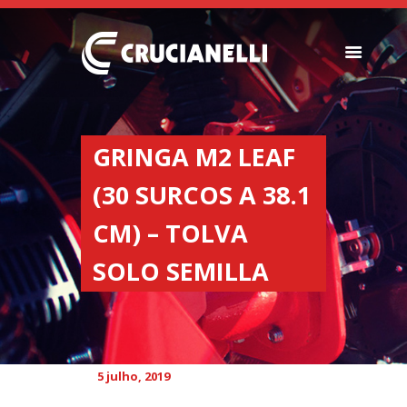
SEMEADORES
ESPALHADORES DE
GRINGA M2 LEAF
FERTILIZANTES
(30 SURCOS A 38.1
INSTITUCIONAL
CONCESIONARIOS
CM) – TOLVA
NOVEDADES
SOLO SEMILLA
NOSSA EMPRESA
CONTACTO
5 julho, 2019