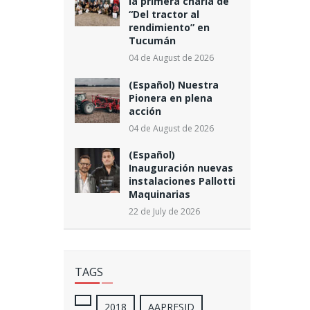
la primera charla de
“Del tractor al
rendimiento” en
Tucumán
04 de August de 2026
(Español) Nuestra
Pionera en plena
acción
04 de August de 2026
(Español)
Inauguración nuevas
instalaciones Pallotti
Maquinarias
22 de July de 2026
TAGS
2018
AAPRESID