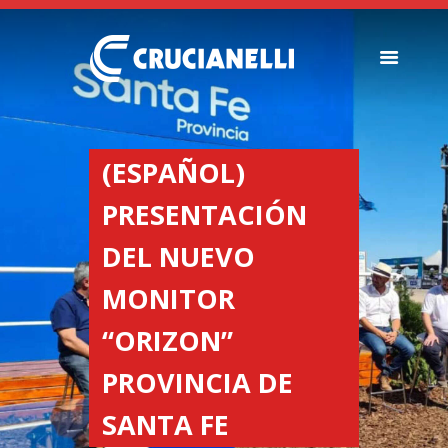
SEMEADORES
ESPALHADORES DE
(ESPAÑOL)
FERTILIZANTES
PRESENTACIÓN
INSTITUCIONAL
CONCESIONARIOS
DEL NUEVO
NOVEDADES
MONITOR
NOSSA EMPRESA
CONTACTO
“ORIZON”
PROVINCIA DE
SANTA FE