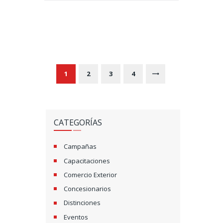
N
A
V
PAGE
1
PAGE
2
PAGE
3
PAGE
4
>
E
G
CATEGORÍAS
A
C
Campañas
Capacitaciones
I
Comercio Exterior
Ó
Concesionarios
N
Distinciones
Eventos