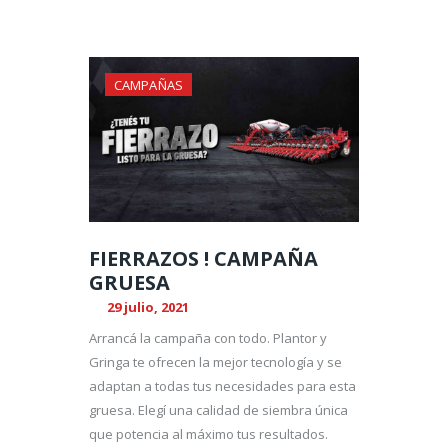
CAMPAÑAS
FIERRAZOS ! CAMPAÑA
GRUESA
29 julio, 2021
Arrancá la campaña con todo. Plantor y
Gringa te ofrecen la mejor tecnología y se
adaptan a todas tus necesidades para esta
gruesa. Elegí una calidad de siembra única
que potencia al máximo tus resultados.