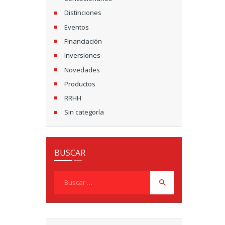
N
Distinciones
Eventos
D
Financiación
E
Inversiones
E
Novedades
Productos
N
RRHH
T
Sin categoría
R
A
BUSCAR
D
Buscar:
A
S