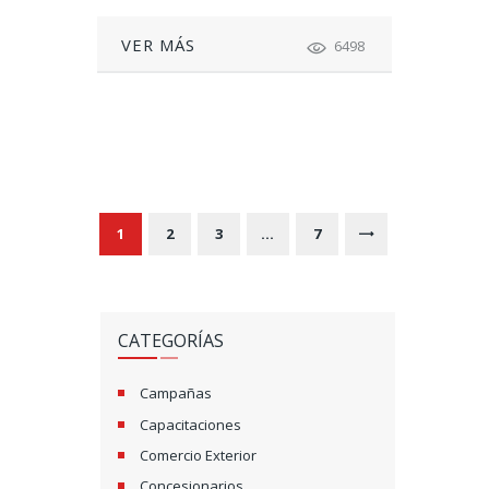
VER MÁS
6498
N
A
V
PAGE
1
PAGE
2
PAGE
3
…
PAGE
7
>
E
G
CATEGORÍAS
A
C
Campañas
Capacitaciones
I
Comercio Exterior
Ó
Concesionarios