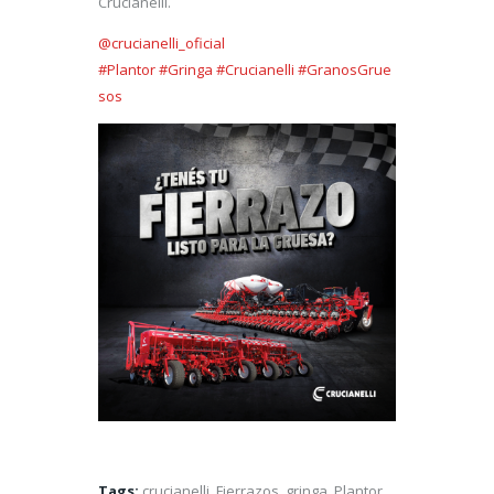
Crucianelli.
@crucianelli_oficial
#Plantor
#Gringa
#Crucianelli
#GranosGrue
sos
Tags:
crucianelli
,
Fierrazos
,
gringa
,
Plantor