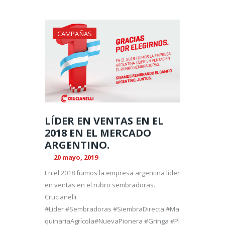
CAMPAÑAS
LÍDER EN VENTAS EN EL
2018 EN EL MERCADO
ARGENTINO.
20 mayo, 2019
En el 2018 fuimos la empresa argentina líder
en ventas en el rubro sembradoras.
Crucianelli
#Líder #Sembradoras #SiembraDirecta #Ma
quinariaAgrícola#NuevaPionera #Gringa #Pl