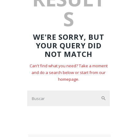
S
WE'RE SORRY, BUT
YOUR QUERY DID
NOT MATCH
Can't find what you need? Take a moment
and do a search below or start from
our
homepage
.