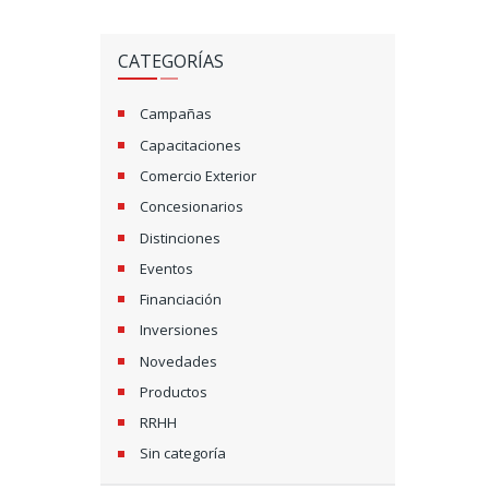
T
S
CATEGORÍAS
N
A
Campañas
Capacitaciones
V
Comercio Exterior
I
Concesionarios
G
Distinciones
Eventos
A
Financiación
T
Inversiones
I
Novedades
Productos
O
RRHH
N
Sin categoría