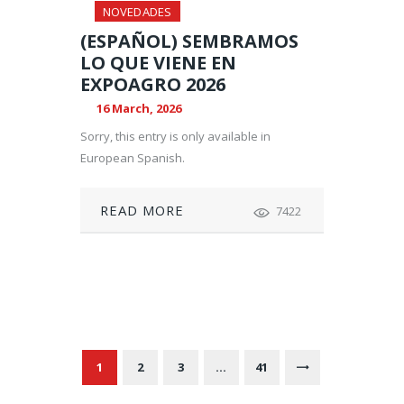
NOVEDADES
(ESPAÑOL) SEMBRAMOS
LO QUE VIENE EN
EXPOAGRO 2026
16 March, 2026
Sorry, this entry is only available in
European Spanish.
READ MORE
7422
P
O
S
PAGE
1
PAGE
2
PAGE
3
…
PAGE
41
>