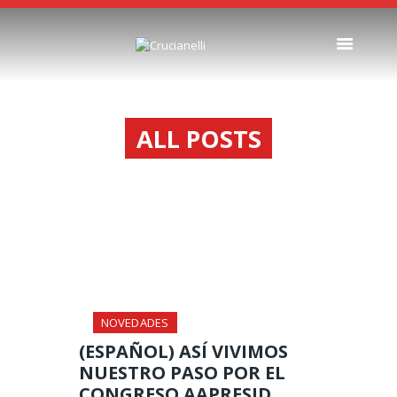
SEEDERS
ALL POSTS
FERTILIZER
SPREADERS
ABOUT US
DEALERSHIPS
NEWS
COMPANY
CONTACT
NOVEDADES
(ESPAÑOL) ASÍ VIVIMOS
NUESTRO PASO POR EL
CONGRESO AAPRESID