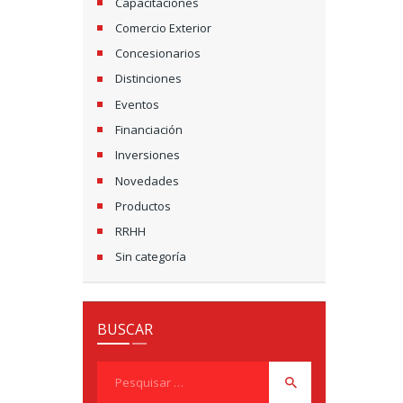
Capacitaciones
Ã
Comercio Exterior
O
Concesionarios
P
Distinciones
Eventos
O
Financiación
R
Inversiones
P
Novedades
Productos
O
RRHH
S
Sin categoría
T
S
BUSCAR
Pesquisar
por: