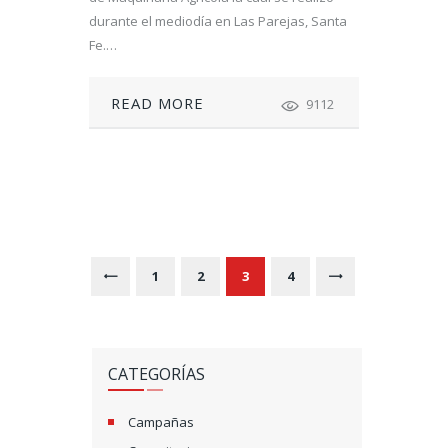
durante el mediodía en Las Parejas, Santa
Fe.…
READ MORE
9112
N
A
V
PAGE
1
<
PAGE
2
PAGE
3
PAGE
4
>
E
G
CATEGORÍAS
A
Ç
Campañas