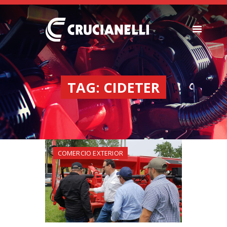
SEMBRADORAS
FERTILIZADORAS
TAG: CIDETER
INSTITUCIONAL
CONCESIONARIOS
NOVEDADES
RECURSOS
COMERCIO EXTERIOR
CONTACTO