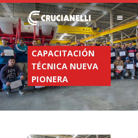
SEMBRADORAS
FERTILIZADORAS
CAPACITACIÓN
INSTITUCIONAL
TÉCNICA NUEVA
CONCESIONARIOS
NOVEDADES
PIONERA
RECURSOS
CONTACTO