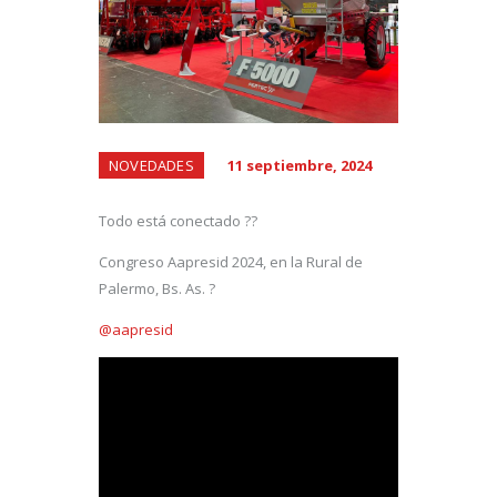
NOVEDADES
11 septiembre, 2024
Todo está conectado ??
Congreso Aapresid 2024, en la Rural de
Palermo, Bs. As. ?
@aapresid