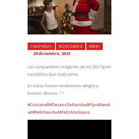
CAMPAÑAS
NOVEDADES
RRHH
29 diciembre, 2023
Les compartimos imágenes de los dos Sport
navideños que realizamos.
En estas fiestas sembremos alegría y
buenos deseos. ? ?
#Crucianelli
#DeseosDeNavidad
#SpotNavid
ad
#FelizNavidad
#FelizAñoNuevo